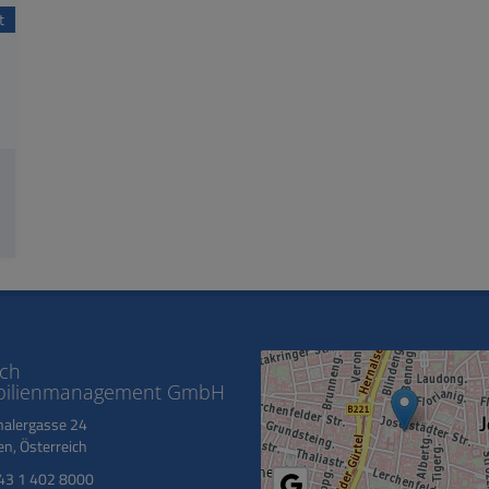
t
ich
ilienmanagement GmbH
halergasse 24
n, Österreich
43 1 402 8000