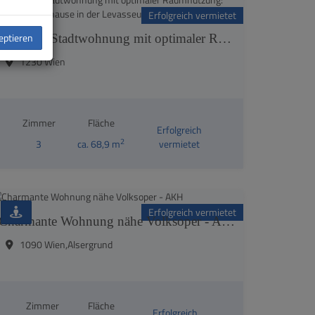
Erfolgreich vermietet
zeptieren
Moderne Stadtwohnung mit optimaler Raumnutzung: Attraktives Zuhause in der Levasseurgasse
1230 Wien
Zimmer
Fläche
Erfolgreich
2
3
ca. 68,9 m
vermietet
Erfolgreich vermietet
Charmante Wohnung nähe Volksoper - AKH
1090 Wien,Alsergrund
Zimmer
Fläche
Erfolgreich