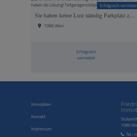
Erfolgreich vermiete
Sie haben keine Lust ständig Parkplatz zu suchen ? Wir haben die Lösung! Tiefgaragenstellplatz
1080 Wien
Erfolgreich
vermietet
Friedr
Immobilien
Immob
Kontakt
Stolzent
1080 Wie
Impressum
Tel.:
+