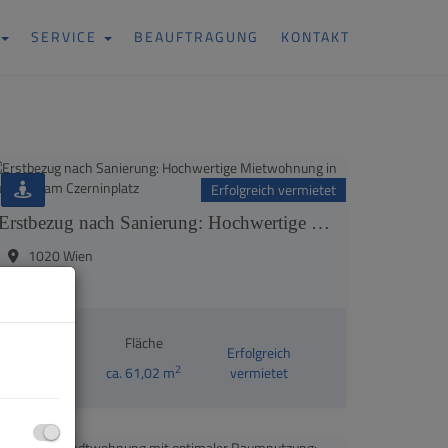
SERVICE
BEAUFTRAGUNG
KONTAKT
Erfolgreich vermietet
Erstbezug nach Sanierung: Hochwertige Mietwohnung in Ruhelage am Czerninplatz
1020 Wien
Zimmer
Fläche
Erfolgreich
2
312
ca. 61,02 m
vermietet