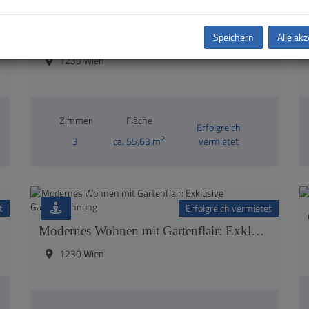
t
Erfolgreich vermietet
Speichern
Alle ak
Moderne Balkonwohnung mit Komfort: Elegantes Zuhause in der Levasseurgasse
1230 Wien
Zimmer
Fläche
Erfolgreich
2
3
ca. 55,63 m
vermietet
t
Erfolgreich vermietet
ngasse
Modernes Wohnen mit Gartenflair: Exklusive Gartenwohnung
1230 Wien