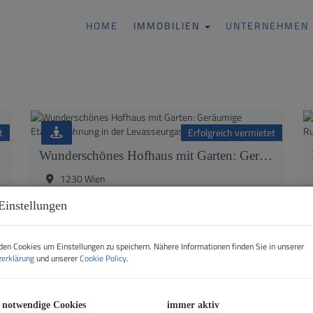
HOME
IMMOBILIEN
UNTERNEHMEN
t
Erfolgreich vermietet
Wunderschönes Hofhaus mit Garten: Geräumige Etagenwohnung in der Levasseurgasse
1230 Wien
Einstellungen
Zimmer
Fläche
Erfolgreich
en Cookies um Einstellungen zu speichern. Nähere Informationen finden Sie in unserer
erklärung
und unserer
Cookie Policy
.
2
3
ca. 88,68 m
vermietet
 notwendige Cookies
immer aktiv