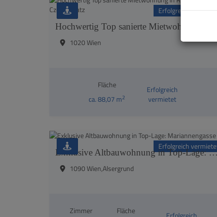
Erfolgreich vermiete
Hochwertig Top sanierte Mietwohnung in Ruhelage am Czerninplatz
1020 Wien
Fläche
Erfolgreich
2
ca. 88,07 m
vermietet
Erfolgreich vermiete
Exklusive Altbauwohnung in Top-Lage: Marianne
1090 Wien,Alsergrund
Zimmer
Fläche
Erfolgreich