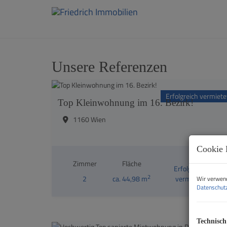
Unsere Referenzen
Erfolgreich vermiete
Top Kleinwohnung im 16. Bezirk!
1160 Wien
Cookie 
Zimmer
Fläche
Erfolgreich
2
2
ca. 44,98 m
vermietet
Wir verwend
Datenschutz
Technisch